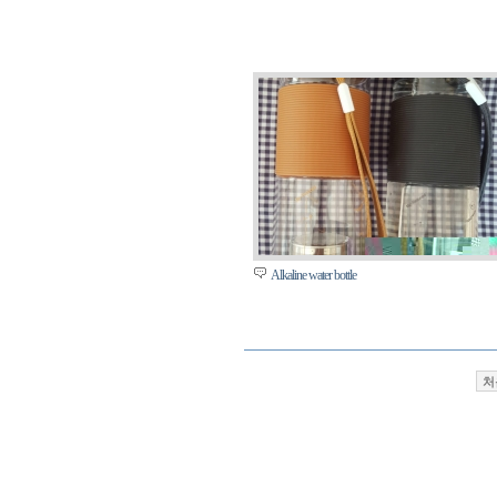
Alkaline water bottle
처