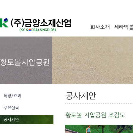
공사제안
특징/효과
주요실적
황토볼 지압공원 조감도
공사제안