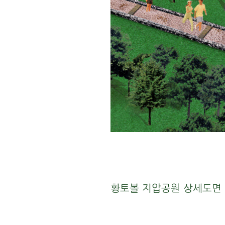
황토볼 지압공원 상세도면