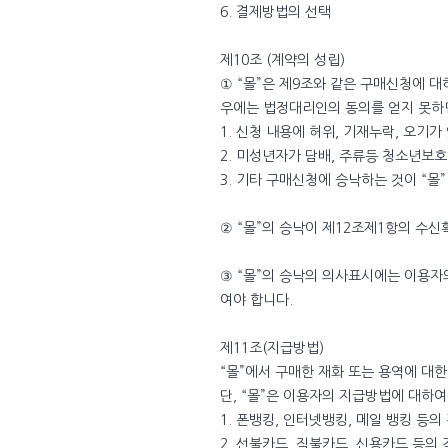
6. 결제방법의 선택
제10조 (계약의 성립)
① “몰”은 제9조와 같은 구매신청에 
우에는 법정대리인의 동의를 얻지 못하
1. 신청 내용에 허위, 기재누락, 오기가
2. 미성년자가 담배, 주류등 청소년보
3. 기타 구매신청에 승낙하는 것이 “몰
② “몰”의 승낙이 제12조제1항의 수
③ “몰”의 승낙의 의사표시에는 이용자
여야 합니다.
제11조(지급방법)
“몰”에서 구매한 재화 또는 용역에 대
단, “몰”은 이용자의 지급방법에 대하
1. 폰뱅킹, 인터넷뱅킹, 메일 뱅킹 등
2. 선불카드, 직불카드, 신용카드 등의