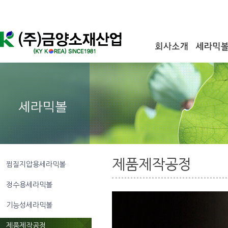
제품제작공정
찜질지압용세라믹볼
정수용세라믹볼
기능성세라믹볼
제품제작공정