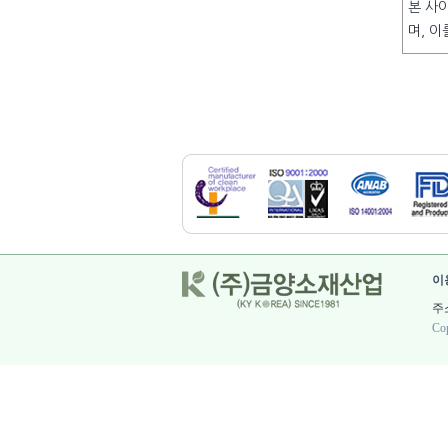
본 사
며, 이
이
주소
Cop