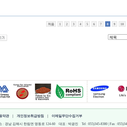
처음
1
2
3
4
5
6
7
8
9
10
용약관
|
개인정보취급방침
|
이메일무단수집거부
 : 경남 김해시 한림면 명동로 124-60 대표 : 박광진 Tel : 055)345-8380 | Fax : 055)345-861