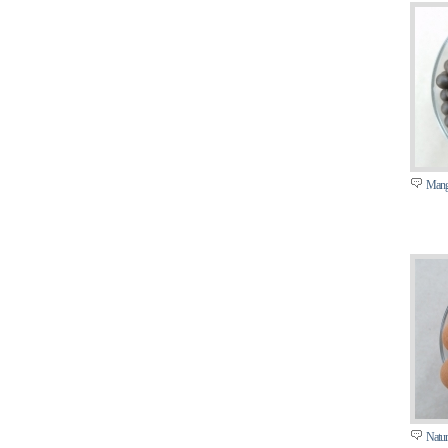
Mang
Natu