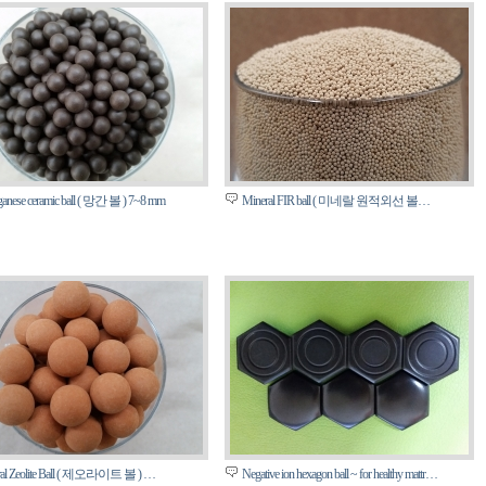
anese ceramic ball ( 망간 볼 ) 7~8 mm
Mineral FIR ball ( 미네랄 원적외선 볼…
ral Zeolite Ball ( 제오라이트 볼 ) …
Negative ion hexagon ball ~ for healthy mattr…