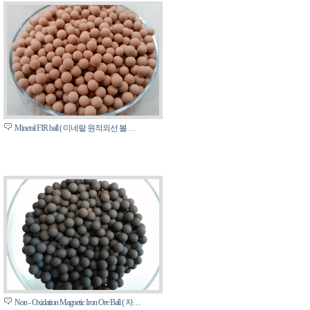
Mineral FIR ball ( 미네랄 원적외선 볼…
Non - Oxidation Magnetic Iron Ore Ball ( 자…