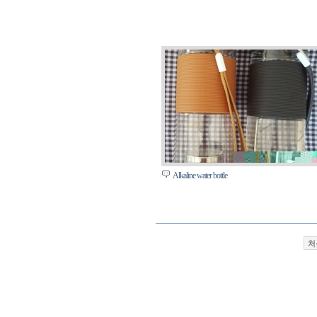
Alkaline water bottle
처