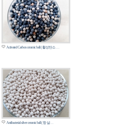
Activated Carbon ceramic ball ( 활성탄소 …
Antibacterial silver ceramic ball ( 항 살…