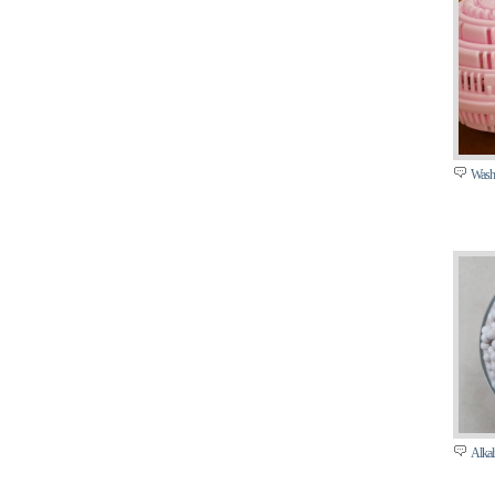
Washi
Alka