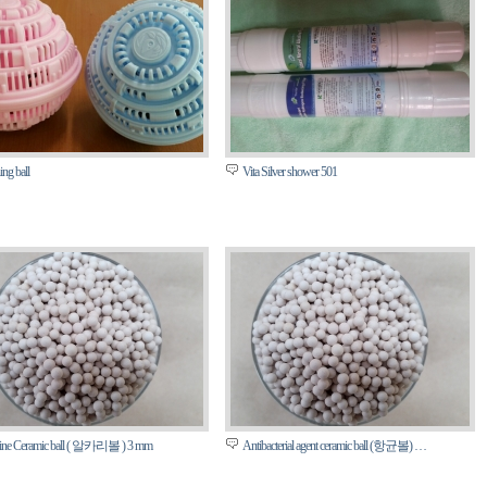
ng ball
Vita Silver shower 501
line Ceramic ball ( 알카리볼 ) 3 mm
Antibacterial agent ceramic ball (항균볼) …