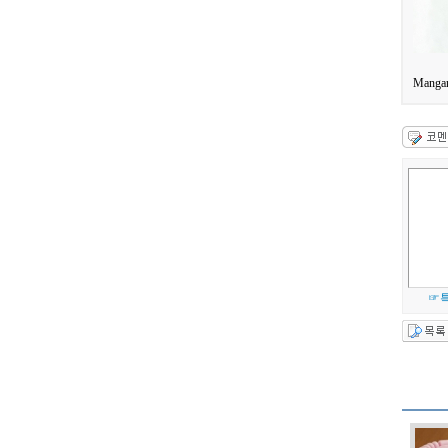
Mangan
☞