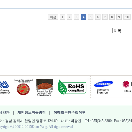
처음
1
2
3
4
5
6
7
8
9
10
용약관
|
개인정보취급방침
|
이메일무단수집거부
 : 경남 김해시 한림면 명동로 124-60 대표 : 박광진 Tel : 055)345-8380 | Fax : 055)345-861
yright ⓒ 20012-2015Kum Yang. All right reserved