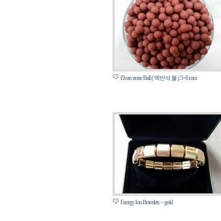
Elvan stone Ball ( 맥반석 볼 ) 5~6 mm
Energy Ion Bracelets ~ gold